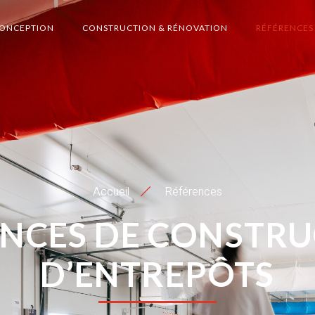
ONCEPTION
CONSTRUCTION & RÉNOVATION
RÉFÉRENCES
Accueil
Références
NCES DE CONSTR
D’ENTREPÔTS