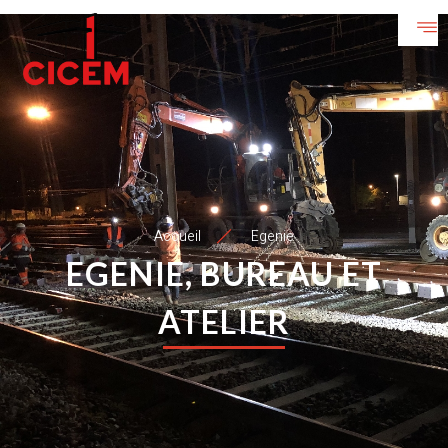
Accueil
Egenie
EGENIE, BUREAU ET
ATELIER