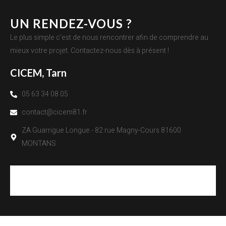
UN RENDEZ-VOUS ?
Le plus simple c’est de nous rencontrer afin de comprendre au
mieux votre projet. Contactez-nous dès à présent !
CICEM, Tarn
05 63 34 08 05
contact@cicem81.fr
ZA Guarrigue Longue - 82 rue Magny-Cours 81600
MONTANS