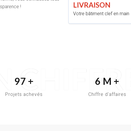
LIVRAISON
nsparence !
Votre bâtiment clef en main
N CHIFFR
100
+
5.5
M +
Projets achevés
Chiffre d'affaires