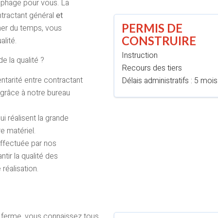
nophage pour vous. La
tractant général
et
PERMIS DE
gner du temps, vous
CONSTRUIRE
alité.
Instruction
e la qualité ?
Recours des tiers
ntarité entre contractant
Délais administratifs : 5 mois
grâce à notre bureau
 réalisent la grande
e matériel.
 effectuée par nos
tir la qualité des
 réalisation.
t ferme, vous connaissez tous