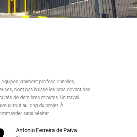
 équipes vraiment professionnelles,
Très satisfaits
ieuses, n'ont pas baissé les bras devant des
réalisés dans l
icultés de dernières minutes. Un travail
notre budget. 
ureux tout au long du projet. À
qualité et l'a
ommander sans hésiter.
à nos besoins.
Antonio Ferreira de Paiva
Jo