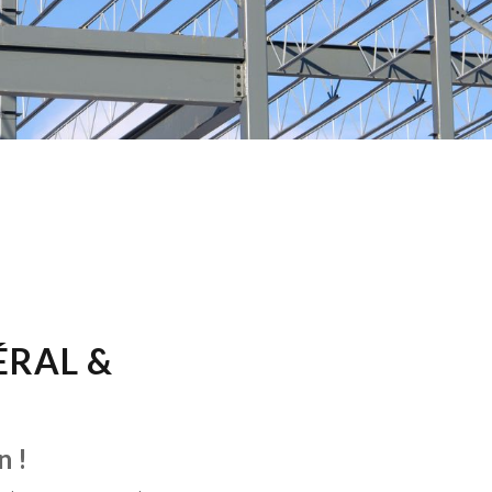
RAL &
n !